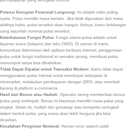
Potensi Kerugian Finansial Langsung:
Ini adalah risiko paling
nyata. Pulsa memiliki masa berlaku. Jika tidak digunakan dan masa
aktifnya habis, pulsa tersebut akan hangus. Artinya, kamu kehilangan
uang sejumlah nominal pulsa tersebut.
Keterbatasan Fungsi Pulsa:
Fungsi utama pulsa adalah untuk
layanan suara (telepon) dan teks (SMS). Di zaman di mana
komunikasi didominasi oleh aplikasi berbasis internet, penggunaan
pulsa untuk fungsi tradisional ini semakin jarang, membuat pulsa
menumpuk tanpa bisa dihabiskan.
Tidak Dapat Dipakai untuk Transaksi Modern:
Kamu tidak dapat
menggunakan pulsa Indosat untuk membayar belanjaan di
minimarket, melakukan pembayaran dengan QRIS, atau membeli
barang di platform e-commerce.
Hasil dari Bonus atau Hadiah:
Operator sering memberikan bonus
pulsa yang melimpah. Bonus ini biasanya memiliki masa pakai yang
singkat. Selain itu, hadiah dari
giveaway
atau kompetisi seringkali
dalam bentuk pulsa, yang mana akan lebih berguna jika bisa
dicairkan.
Kesalahan Pengisian Nominal:
Human error
seperti salah