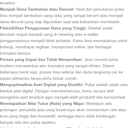
tersebut.
Menjadi Dana Tambahan atau Darurat:
Hasil dari penukaran pulsa
bisa menjadi tambahan uang saku yang sangat berarti atau menjadi
dana darurat yang siap digunakan saat ada kebutuhan mendadak.
Fleksibilitas Penggunaan Dana yang Tinggi:
Setelah pulsa
berubah wujud menjadi uang di rekening atau e-wallet,
penggunaannya menjadi tidak terbatas. Kamu bisa memakainya untuk
belanja, membayar tagihan, transportasi online, dan berbagai
transaksi lainnya.
Proses yang Cepat dan Tidak Merepotkan:
Jasa convert pulsa
modern menawarkan alur transaksi yang sangat efisien. Dalam
beberapa menit saja, proses bisa selesai dan dana langsung cair ke
tujuan pilihanmu tanpa perlu keluar rumah.
Mengoptimalkan Aset Digital yang Dimiliki:
Pulsa adalah salah satu
bentuk aset digital. Dengan menukarkannya, kamu secara aktif
mengelola aset tersebut agar menjadi lebih produktif dan bermanfaat.
Mendapatkan Nilai Tukar (Rate) yang Wajar:
Meskipun ada
potongan, penyedia jasa yang terpercaya akan memberikan
rate
atau
kurs yang tinggi dan kompetitif, sehingga kamu tidak kehilangan
banyak nilai dari pulsa awalmu.