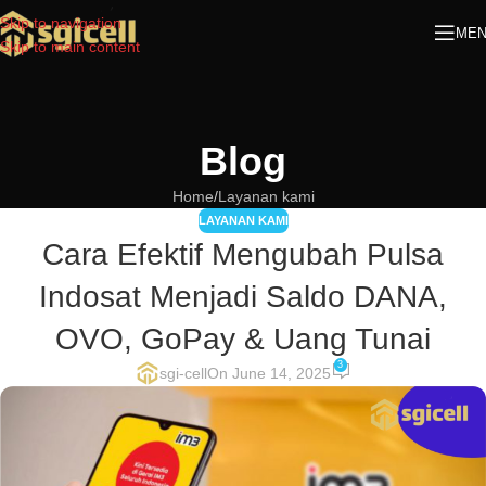
Skip to navigation
ME
Skip to main content
Blog
Home
Layanan kami
LAYANAN KAMI
Cara Efektif Mengubah Pulsa
Indosat Menjadi Saldo DANA,
OVO, GoPay & Uang Tunai
3
sgi-cell
On June 14, 2025