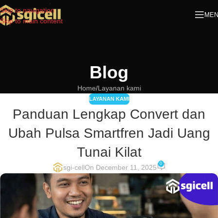
Skip to navigation
ME
Skip to main content
Blog
Home
Layanan kami
LAYANAN KAMI
Panduan Lengkap Convert dan
Ubah Pulsa Smartfren Jadi Uang
Tunai Kilat
0
sgi-cell
On December 11, 2025