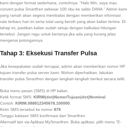
kami dengan format sederhana, contohnya: “Halo Min, saya mau
convert pulsa Smartfren sebesar 100 ribu ke saldo DANA.” Admin kami
yang ramah akan segera membalas dengan memberikan informasi
rate terbaru hari ini serta total uang bersih yang akan kalian terima. Di
tahap ini, pastikan kalian sudah setuju dengan kalkulasi hitungan
tersebut. Jangan ragu untuk bertanya jika ada yang kurang jelas
mengenai potongannya.
Tahap 3: Eksekusi Transfer Pulsa
Jika kesepakatan sudah tercapai, admin akan memberikan nomor HP
tujuan transfer pulsa server kami. Mohon diperhatikan, lakukan
transfer pulsa Smartfren dengan langkah-langkah berikut secara teliti:
Buka menu pesan (SMS) di HP kalian.
Ketik format SMS:
KIRIM(dot)NomorTujuan(dot)Nominal
.
Contoh:
KIRIM.088812345678.100000
.
Kirim SMS tersebut ke nomor
879
.
Tunggu balasan SMS konfirmasi dari Smartfren.
Alternatif lain via Aplikasi MySmartfren: Buka aplikasi, pilih menu “E-