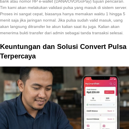
bank atau nomor HP e-wallet (DANA/OVO/GoPay) tujuan pencairan.
Tim kami akan melakukan validasi pulsa yang masuk di sistem server.
Proses ini sangat cepat, biasanya hanya memakan waktu 1 hingga 5
menit saja jika jaringan normal. Jika pulsa sudah valid masuk, uang
akan langsung ditransfer ke akun kalian saat itu juga. Kalian akan
menerima bukti transfer dari admin sebagai tanda transaksi selesai.
Keuntungan dan Solusi Convert Pulsa
Terpercaya