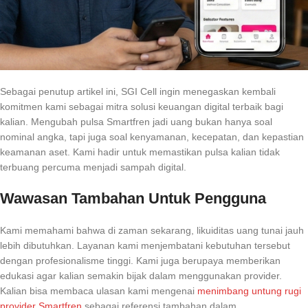
Sebagai penutup artikel ini, SGI Cell ingin menegaskan kembali
komitmen kami sebagai mitra solusi keuangan digital terbaik bagi
kalian. Mengubah pulsa Smartfren jadi uang bukan hanya soal
nominal angka, tapi juga soal kenyamanan, kecepatan, dan kepastian
keamanan aset. Kami hadir untuk memastikan pulsa kalian tidak
terbuang percuma menjadi sampah digital.
Wawasan Tambahan Untuk Pengguna
Kami memahami bahwa di zaman sekarang, likuiditas uang tunai jauh
lebih dibutuhkan. Layanan kami menjembatani kebutuhan tersebut
dengan profesionalisme tinggi. Kami juga berupaya memberikan
edukasi agar kalian semakin bijak dalam menggunakan provider.
Kalian bisa membaca ulasan kami mengenai
menimbang untung rugi
provider Smartfren
sebagai referensi tambahan dalam