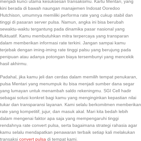
menjadi kunci utama kesuksesan transaksimu. Kartu Mentari, yang
kini berada di bawah naungan manajemen Indosat Ooredoo
Hutchison, umumnya memiliki performa rate yang cukup stabil dan
tinggi di pasaran server pulsa. Namun, angka ini bisa berubah
sewaktu-waktu tergantung pada dinamika pasar nasional yang
fluktuatif. Kamu membutuhkan mitra terpercaya yang transparan
dalam memberikan informasi rate terkini. Jangan sampai kamu
terjebak dengan iming-iming rate tinggi palsu yang berujung pada
penipuan atau adanya potongan biaya tersembunyi yang mencekik
hasil akhirmu.
Padahal, jika kamu jeli dan cerdas dalam memilih tempat penukaran,
pulsa Mentari yang menumpuk itu bisa menjadi sumber dana segar
yang lumayan untuk menambah saldo rekeningmu. SGI Cell hadir
sebagai solusi konkret bagi kamu yang menginginkan kepastian nilai
tukar dan transparansi layanan. Kami selalu berkomitmen memberikan
rate yang kompetitif, jujur, dan masuk akal. Mari kita bedah lebih
dalam mengenai faktor apa saja yang mempengaruhi tinggi
rendahnya rate convert pulsa, serta bagaimana strategi rahasia agar
kamu selalu mendapatkan penawaran terbaik setiap kali melakukan
transaksi
convert pulsa
di tempat kami.