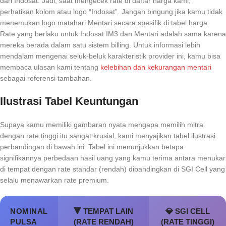
dari Indosat. Jadi, saat mengecek rate di daftar harga kami,
perhatikan kolom atau logo “Indosat”. Jangan bingung jika kamu tidak
menemukan logo matahari Mentari secara spesifik di tabel harga.
Rate yang berlaku untuk Indosat IM3 dan Mentari adalah sama karena
mereka berada dalam satu sistem billing. Untuk informasi lebih
mendalam mengenai seluk-beluk karakteristik provider ini, kamu bisa
membaca ulasan kami tentang
kelebihan dan kekurangan mentari
sebagai referensi tambahan.
Ilustrasi Tabel Keuntungan
Supaya kamu memiliki gambaran nyata mengapa memilih mitra
dengan rate tinggi itu sangat krusial, kami menyajikan tabel ilustrasi
perbandingan di bawah ini. Tabel ini menunjukkan betapa
signifikannya perbedaan hasil uang yang kamu terima antara menukar
di tempat dengan rate standar (rendah) dibandingkan di SGI Cell yang
selalu menawarkan rate premium.
NOMINAL
🔻 TEMPAT LAIN
💎 SGI CELL
PULSA
(RATE RENDAH)
(RATE TINGGI)